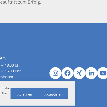
eauftritt zum Erfolg.
en
 – 18:00 Uhr
 – 15:00 Uhr
Instagram
Facebook
Xing
Linked
Y
chlossen
h Absprache
 um die
ufbar.
Ablehnen
Akzeptieren