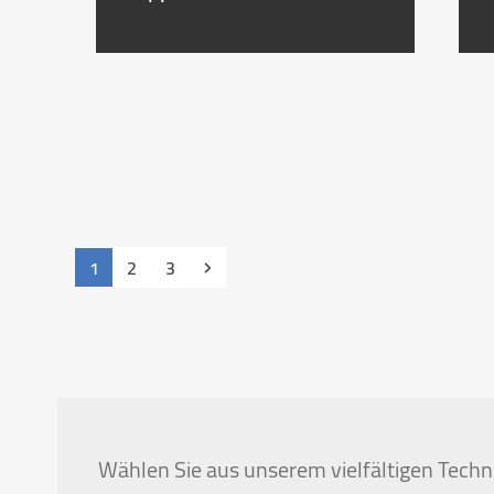
Seite
Seite
Seite
Vorwärts
1
2
3
Wählen Sie aus unserem vielfältigen Techni