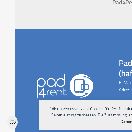
Pad4Ren
Pad
(ha
E-Mail
Adress
Wir nutzen essenzielle Cookies für Kernfunktio
Seitenleistung zu messen. Die Zustimmung ist j
Datens