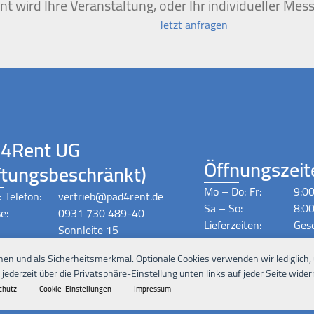
t wird Ihre Veranstaltung, oder Ihr individueller Mess
Jetzt anfragen
4Rent UG
Öffnungszeit
ftungsbeschränkt)
Mo – Do:
Fr:
9:00
:
Telefon:
vertrieb@pad4rent.de
Sa – So:
8:00
e:
0931 730 489-40
Lieferzeiten:
Ges
Sonnleite 15
Nac
97270 Kist
nen und als Sicherheitsmerkmal. Optionale Cookies verwenden wir lediglich,
ederzeit über die Privatsphäre-Einstellung unten links auf jeder Seite widerr
-
-
chutz
Cookie-Einstellungen
Impressum