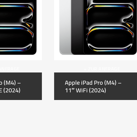
 ANFRAGE
+ ZUR ANFRAGE
o (M4) –
Apple iPad Pro (M4) –
E (2024)
11″ WiFi (2024)