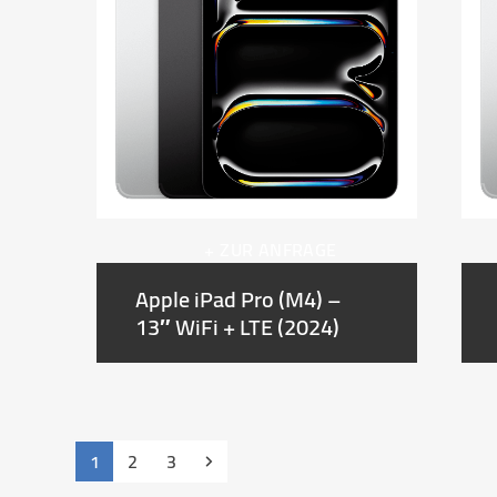
+ ZUR ANFRAGE
Apple iPad Pro (M4) –
13″ WiFi + LTE (2024)
Seite
Seite
Seite
Vorwärts
1
2
3