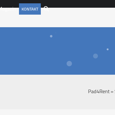
Magazin
KONTAKT
Pad4Rent
»