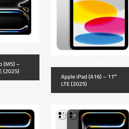
 ANFRAGE
o (M5) –
+ ZUR ANFRAGE
E (2025)
Apple iPad (A16) – 11″
LTE (2025)