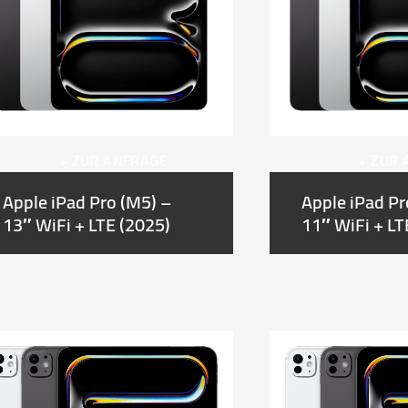
+ ZUR ANFRAGE
+ ZUR
Apple iPad Pro (M5) –
Apple iPad Pr
13″ WiFi + LTE (2025)
11″ WiFi + LT