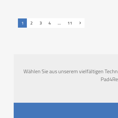
Seite
Seite
Seite
Seite
Seite
Vorwärts
1
2
3
4
…
11
Wählen Sie aus unserem vielfältigen Techni
Pad4Ren