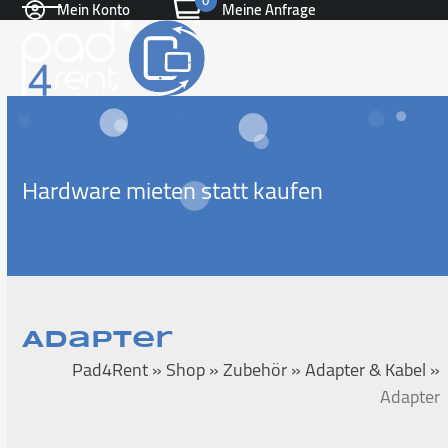
0
Mein Konto
Meine Anfrage
Skip
Open
Close
to
content
mobile
mobile
menu
menu
Hardware mieten statt kaufen
Adapter
Pad4Rent
»
Shop
»
Zubehör
»
Adapter & Kabel
»
Adapter