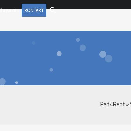
Magazin
KONTAKT
Pad4Rent
»