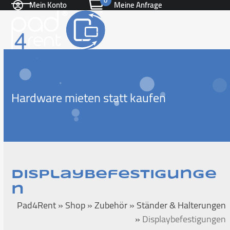
0
Mein Konto
Meine Anfrage
Skip
Open
Close
to
content
mobile
mobile
menu
menu
Hardware mieten statt kaufen
Displaybefestigunge
n
Pad4Rent
»
Shop
»
Zubehör
»
Ständer & Halterungen
»
Displaybefestigungen