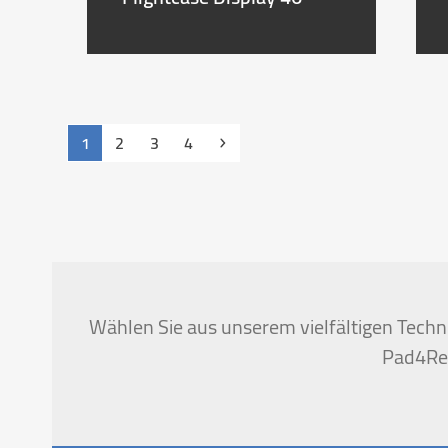
Seite
Seite
Seite
Seite
Vorwärts
1
2
3
4
Wählen Sie aus unserem vielfältigen Techni
Pad4Ren