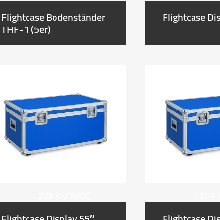
Flightcase Bodenständer
Flightcase Di
THF-1 (5er)
+ ZUR ANFRAGE
+ ZUR
Flightcase Display 55″
Flightcase Di