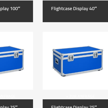
splay 100″
Flightcase Display 40″
 ANFRAGE
+ ZUR ANFRAGE
splay 75″
Flightcase Display 75″