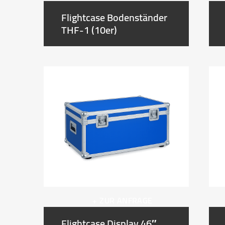
Flightcase Bodenständer
THF-1 (10er)
+ ZUR ANFRAGE
Flightcase Display 46″