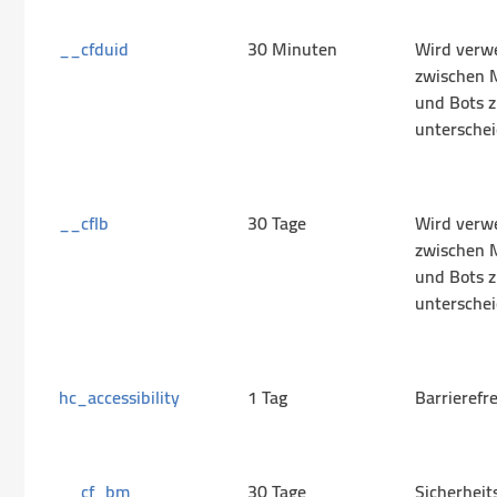
__cfduid
30 Minuten
Wird verw
zwischen 
und Bots 
untersche
__cflb
30 Tage
Wird verw
zwischen 
und Bots 
untersche
hc_accessibility
1 Tag
Barrierefre
__cf_bm
30 Tage
Sicherheit