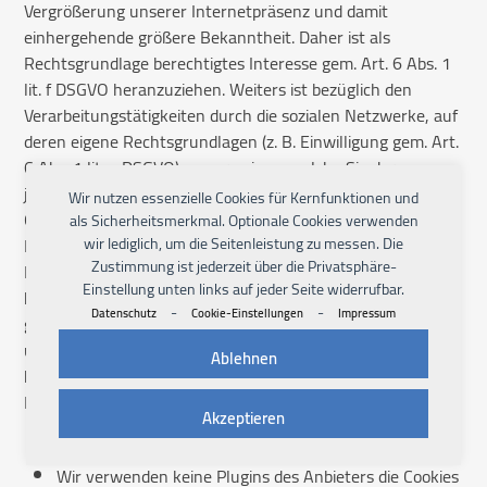
Vergrößerung unserer Internetpräsenz und damit
einhergehende größere Bekanntheit. Daher ist als
Rechtsgrundlage berechtigtes Interesse gem. Art. 6 Abs. 1
lit. f DSGVO heranzuziehen. Weiters ist bezüglich den
Verarbeitungstätigkeiten durch die sozialen Netzwerke, auf
deren eigene Rechtsgrundlagen (z. B. Einwilligung gem. Art.
6 Abs. 1 lit. a DSGVO) zu verweisen, welche Sie der
jeweiligen Datenschutzerklärung entnehmen.
Wir nutzen essenzielle Cookies für Kernfunktionen und
Grundsätzlich sind wir gemeinsam mit der Social-Media-
als Sicherheitsmerkmal. Optionale Cookies verwenden
Plattform für die beim Besuch unseres Profils ausgelösten
wir lediglich, um die Seitenleistung zu messen. Die
Zustimmung ist jederzeit über die Privatsphäre-
Datenverarbeitungsvorgänge verantwortlich. Daher
Einstellung unten links auf jeder Seite widerrufbar.
können Sie Ihre Betroffenenrechte gem. Art. 15ff DGSVO
-
-
Datenschutz
Cookie-Einstellungen
Impressum
gegenüber der Social Media-Plattform als auch gegenüber
uns geltend machen. Wir weisen jedoch daraufhin, dass wir
Ablehnen
keinen Einfluss auf die Datenverarbeitung durch die Social
Media-Plattform nehmen können.
Akzeptieren
Facebook (Meta Platforms, Inc.).
Wir verwenden keine Plugins des Anbieters die Cookies