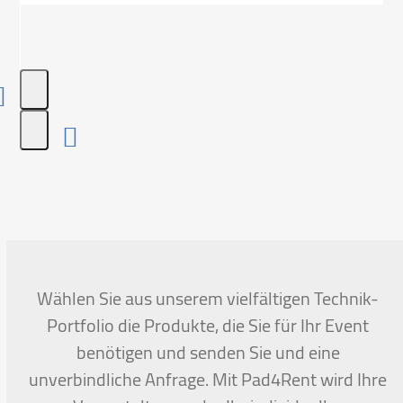
Press
escape
to
go
to
the
first
Wählen Sie aus unserem vielfältigen Technik-
slide
Portfolio die Produkte, die Sie für Ihr Event
benötigen und senden Sie und eine
unverbindliche Anfrage. Mit Pad4Rent wird Ihre