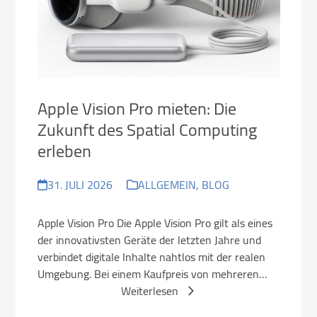
keys
to
access
the
carousel
navigation
Apple Vision Pro mieten: Die
buttons
Zukunft des Spatial Computing
erleben
31. JULI 2026
ALLGEMEIN
,
BLOG
Apple Vision Pro Die Apple Vision Pro gilt als eines
der innovativsten Geräte der letzten Jahre und
verbindet digitale Inhalte nahtlos mit der realen
Umgebung. Bei einem Kaufpreis von mehreren…
Weiterlesen