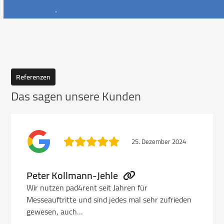
Referenzen
Das sagen unsere Kunden
Use
the
25. Dezember 2024
left
and
right
Peter Kollmann-Jehle
arrow
Wir nutzen pad4rent seit Jahren für
keys
Messeauftritte und sind jedes mal sehr zufrieden
to
gewesen, auch…
access