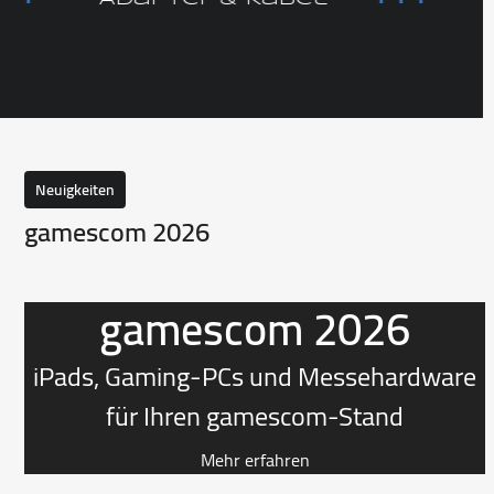
the
left
and
right
arrow
keys
to
access
Neuigkeiten
the
gamescom 2026
carousel
navigation
buttons
gamescom 2026
iPads, Gaming-PCs und Messehardware
für Ihren gamescom-Stand
Mehr erfahren