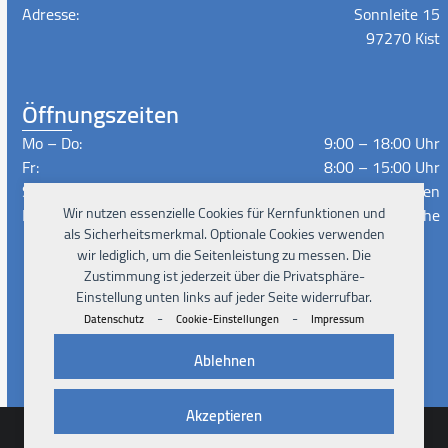
Adresse:
Sonnleite 15
97270 Kist
Öffnungszeiten
Mo – Do:
9:00 – 18:00 Uhr
Fr:
8:00 – 15:00 Uhr
Sa – So:
Geschlossen
Lieferzeiten:
Nach Absprache
Wir nutzen essenzielle Cookies für Kernfunktionen und
als Sicherheitsmerkmal. Optionale Cookies verwenden
wir lediglich, um die Seitenleistung zu messen. Die
Zustimmung ist jederzeit über die Privatsphäre-
Instagram
Facebook
Xing
LinkedIn
YouTube
Einstellung unten links auf jeder Seite widerrufbar.
-
-
Datenschutz
Cookie-Einstellungen
Impressum
Ablehnen
Akzeptieren
© 2026
Pad4Rent UG
Impressum
Datenschutz
AGB
Cookies
Kontakt