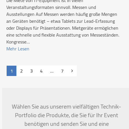
Die Miete von IT-Equipment ist in vielen
Veranstaltungsformaten sinnvoll. Messen und
Ausstellungen Auf Messen werden häufig große Mengen
an Geräten benötigt – etwa Tablets zur Lead-Erfassung
oder Displays für Präsentationen. Mietgeräte ermöglichen
eine schnelle und flexible Ausstattung von Messeständen.
Kongresse…
Mehr Lesen
Seite
Seite
Seite
Seite
Seite
Vorwärts
1
2
3
4
…
7
Wählen Sie aus unserem vielfältigen Technik-
Portfolio die Produkte, die Sie für Ihr Event
benötigen und senden Sie und eine