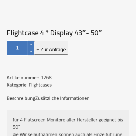
Flightcase 4 * Display 43″- 50″
Flightcase
4
+ Zur Anfrage
*
Display
43"-
Artikelnummer:
1268
50"
Kategorie:
Flightcases
Menge
Beschreibung
Zusätzliche Informationen
für 4 Flatscreen Monitore aller Hersteller geeignet bis
50″
die Winkelaufnahmen können auch als Einzelführung