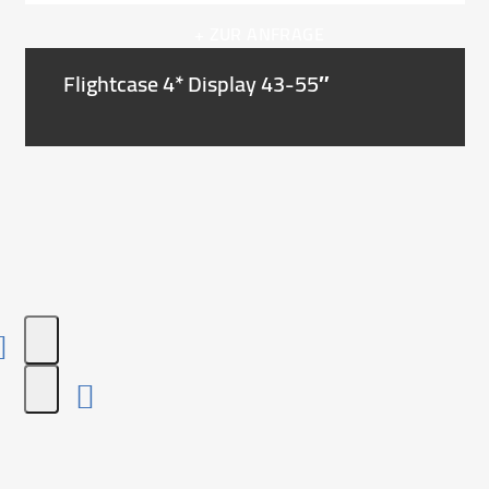
buttons
+ ZUR ANFRAGE
Flightcase 4* Display 43-55″
Press
escape
to