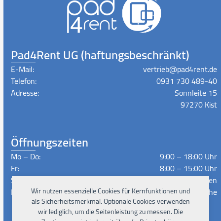
Pad4Rent UG (haftungsbeschränkt)
E-Mail:
vertrieb@pad4rent.de
Telefon:
0931 730 489-40
Adresse:
Sonnleite 15
97270 Kist
Öffnungszeiten
Mo – Do:
9:00 – 18:00 Uhr
Fr:
8:00 – 15:00 Uhr
Sa – So:
Geschlossen
Lieferzeiten:
Nach Absprache
Wir nutzen essenzielle Cookies für Kernfunktionen und
als Sicherheitsmerkmal. Optionale Cookies verwenden
wir lediglich, um die Seitenleistung zu messen. Die