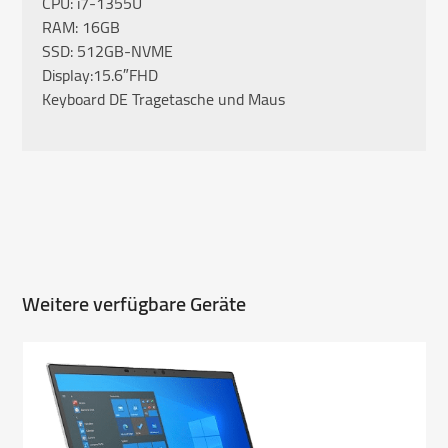
CPU: i7-1355U
RAM: 16GB
SSD: 512GB-NVME
Display:15.6″FHD
Keyboard DE Tragetasche und Maus
Weitere verfügbare Geräte
Use
the
left
and