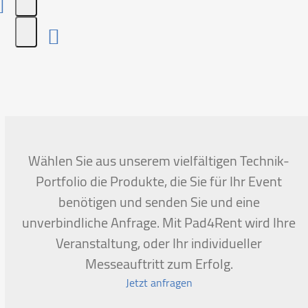
Press
escape
to
go
to
the
first
Wählen Sie aus unserem vielfältigen Technik-
slide
Portfolio die Produkte, die Sie für Ihr Event
benötigen und senden Sie und eine
unverbindliche Anfrage. Mit Pad4Rent wird Ihre
Veranstaltung, oder Ihr individueller
Messeauftritt zum Erfolg.
Jetzt anfragen