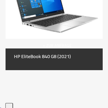
right
arrow
keys
to
access
the
carousel
navigation
+ ZUR ANFRAGE
buttons
HP EliteBook 840 G8 (2021)