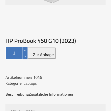
HP ProBook 450 G10 (2023)
HP
ProBook
+ Zur Anfrage
450
G10
(2023)
Artikelnummer:
1046
Menge
Kategorie:
Laptops
Beschreibung
Zusätzliche Informationen