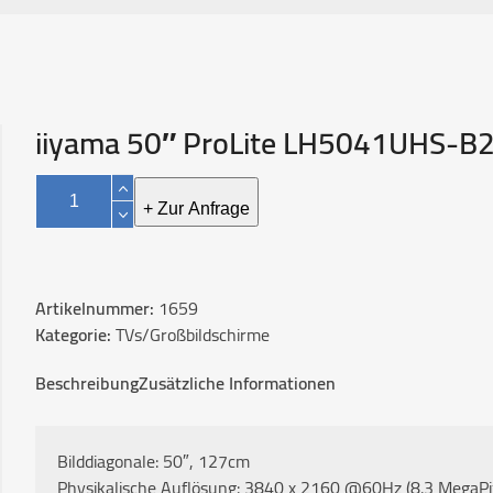
iiyama 50″ ProLite LH5041UHS-B
iiyama
50"
+ Zur Anfrage
ProLite
LH5041UHS-
B2AG
Artikelnummer:
1659
Menge
Kategorie:
TVs/Großbildschirme
Beschreibung
Zusätzliche Informationen
Bilddiagonale: 50″, 127cm
Physikalische Auflösung: 3840 x 2160 @60Hz (8.3 MegaPi