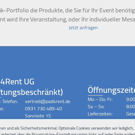
k-Portfolio die Produkte, die Sie für Ihr Event benöt
t wird Ihre Veranstaltung, oder Ihr individueller Mess
Jetzt anfragen
4Rent UG
Öffnungszeit
ftungsbeschränkt)
Mo – Do:
Fr:
9:00
:
Telefon:
vertrieb@pad4rent.de
Sa – So:
8:00
e:
0931 730 489-40
Lieferzeiten:
Ges
Sonnleite 15
Nac
97270 Kist
nen und als Sicherheitsmerkmal. Optionale Cookies verwenden wir lediglich,
ederzeit über die Privatsphäre-Einstellung unten links auf jeder Seite widerr