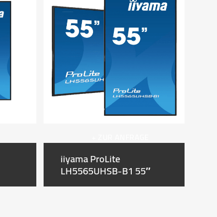
E
+ ZUR ANFRAGE
i
iiyama ProLite
L
LH5565UHSB-B1 55″