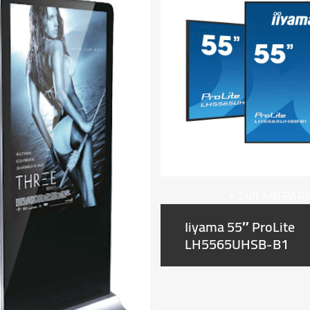
+ ZUR ANFRAG
Iiyama 55″ ProLite
LH5565UHSB-B1