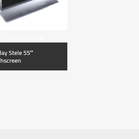
+ ZUR ANFRAGE
lay Stele 55″
hscreen