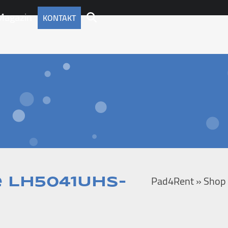
Magazin
KONTAKT
Pad4Rent
»
Shop
e LH5041UHS-