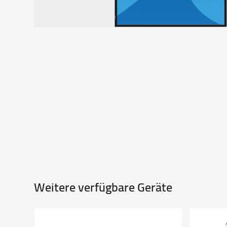
Weitere verfügbare Geräte
Use
the