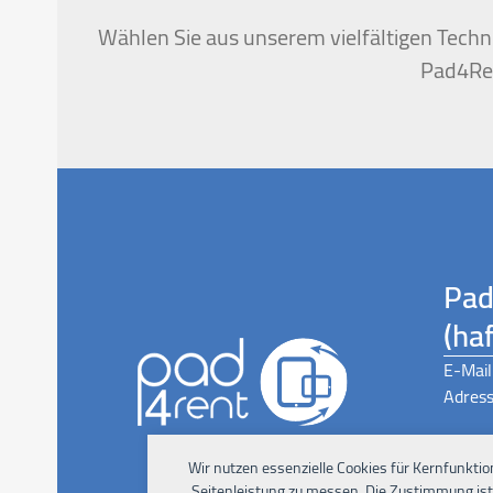
the
first
Wählen Sie aus unserem vielfältigen Techni
slide
Pad4Ren
Pad
(ha
E-Mail
Adress
Wir nutzen essenzielle Cookies für Kernfunktio
Seitenleistung zu messen. Die Zustimmung ist j