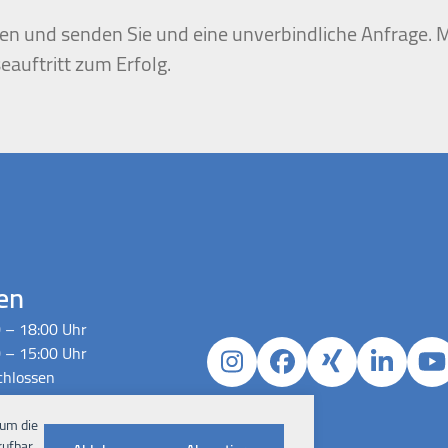
igen und senden Sie und eine unverbindliche Anfrage. M
eauftritt zum Erfolg.
en
 – 18:00 Uhr
 – 15:00 Uhr
Instagram
Facebook
Xing
Linked
Y
chlossen
h Absprache
 um die
ufbar.