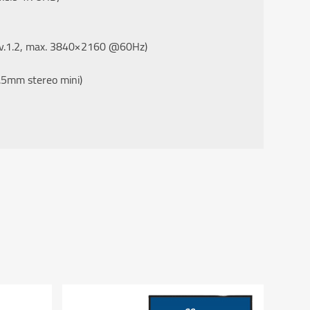
 (v.1.2, max. 3840×2160 @60Hz)
3.5mm stereo mini)