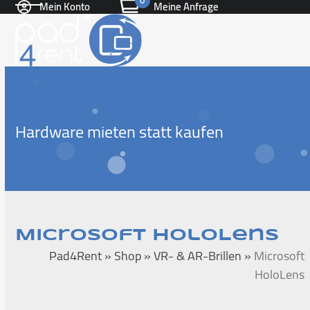
0
Mein Konto
Meine Anfrage
Skip
Open
Close
to
content
mobile
mobile
menu
menu
Hardware mieten statt kaufen
Microsoft HoloLens
Pad4Rent
»
Shop
»
VR- & AR-Brillen
»
Microsoft
HoloLens