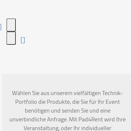
Press
escape
to
go
to
the
first
Wählen Sie aus unserem vielfältigen Technik-
slide
Portfolio die Produkte, die Sie für Ihr Event
benötigen und senden Sie und eine
unverbindliche Anfrage. Mit Pad4Rent wird Ihre
Veranstaltung, oder Ihr individueller