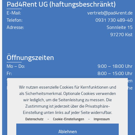
Pad4Rent UG (haftungsbeschränkt)
E-Mail:
vertrieb@pad4rent.de
Telefon:
0931 730 489-40
Adresse:
Sonnleite 15
97270 Kist
Öffnungszeiten
Mo – Do:
9:00 – 18:00 Uhr
Fr:
8:00 – 15:00 Uhr
Sa – So:
Geschlossen
Lieferzeiten:
Nach Absprache
Wir nutzen essenzielle Cookies für Kernfunktionen und
als Sicherheitsmerkmal. Optionale Cookies verwenden
wir lediglich, um die Seitenleistung zu messen. Die
Zustimmung ist jederzeit über die Privatsphäre-
Instagram
Facebook
Xing
LinkedIn
YouTube
Einstellung unten links auf jeder Seite widerrufbar.
-
-
Datenschutz
Cookie-Einstellungen
Impressum
Ablehnen