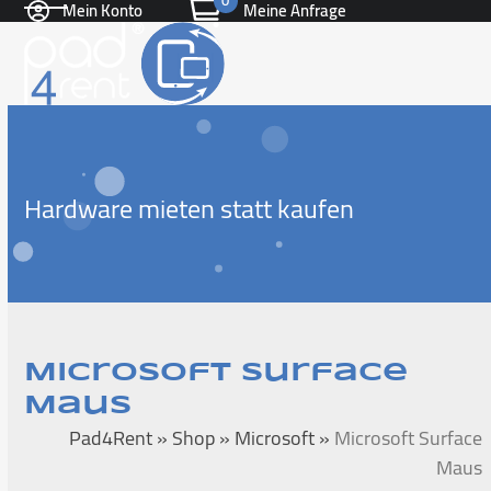
0
Mein Konto
Meine Anfrage
Skip
Open
Close
to
content
mobile
mobile
menu
menu
Hardware mieten statt kaufen
Microsoft Surface
Maus
Pad4Rent
»
Shop
»
Microsoft
»
Microsoft Surface
Maus