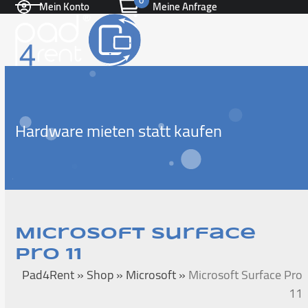
0
Mein Konto
Meine Anfrage
Skip
Open
Close
to
content
mobile
mobile
menu
menu
Hardware mieten statt kaufen
Microsoft Surface
Pro 11
Pad4Rent
»
Shop
»
Microsoft
»
Microsoft Surface Pro
11