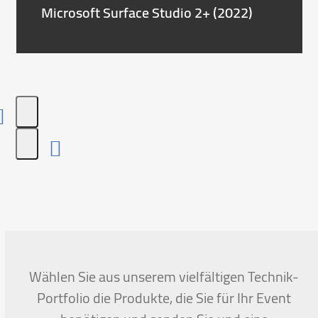
Microsoft Surface Studio 2+ (2022)
Press
escape
to
go
to
the
first
Wählen Sie aus unserem vielfältigen Technik-
slide
Portfolio die Produkte, die Sie für Ihr Event