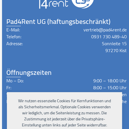
Pad4Rent UG (haftungsbeschränkt)
E-Mail:
vertrieb@pad4rent.de
Telefon:
0931 730 489-40
Adresse:
Sonnleite 15
97270 Kist
Öffnungszeiten
Mo – Do:
9:00 – 18:00 Uhr
Fr:
8:00 – 15:00 Uhr
Sa – So:
Geschlossen
Lieferzeiten:
Wir nutzen essenzielle Cookies für Kernfunktionen und
Nach Absprache
als Sicherheitsmerkmal. Optionale Cookies verwenden
wir lediglich, um die Seitenleistung zu messen. Die
Zustimmung ist jederzeit über die Privatsphäre-
Instagram
Facebook
Xing
LinkedIn
YouTube
Einstellung unten links auf jeder Seite widerrufbar.