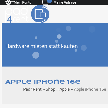
0
Mein Konto
Meine Anfrage
Skip
Open
Close
to
content
mobile
mobile
menu
menu
Hardware mieten statt kaufen
Apple iPhone 16e
Pad4Rent
»
Shop
»
Apple
»
Apple iPhone 16e