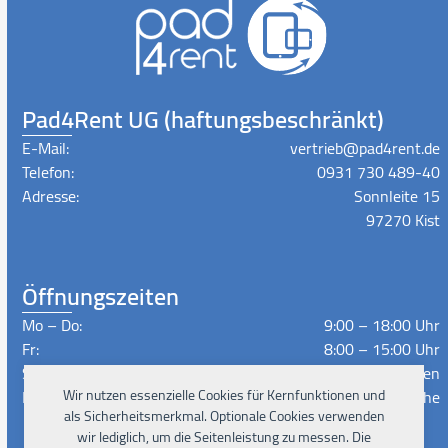
Pad4Rent UG (haftungsbeschränkt)
E-Mail:
vertrieb@pad4rent.de
Telefon:
0931 730 489-40
Adresse:
Sonnleite 15
97270 Kist
Öffnungszeiten
Mo – Do:
9:00 – 18:00 Uhr
Fr:
8:00 – 15:00 Uhr
Sa – So:
Geschlossen
Lieferzeiten:
Nach Absprache
Wir nutzen essenzielle Cookies für Kernfunktionen und
als Sicherheitsmerkmal. Optionale Cookies verwenden
wir lediglich, um die Seitenleistung zu messen. Die