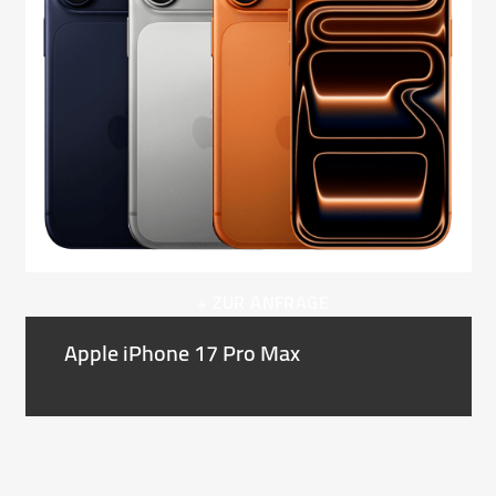
right
arrow
keys
to
access
the
carousel
navigation
buttons
+ ZUR ANFRAGE
Apple iPhone 17 Pro Max