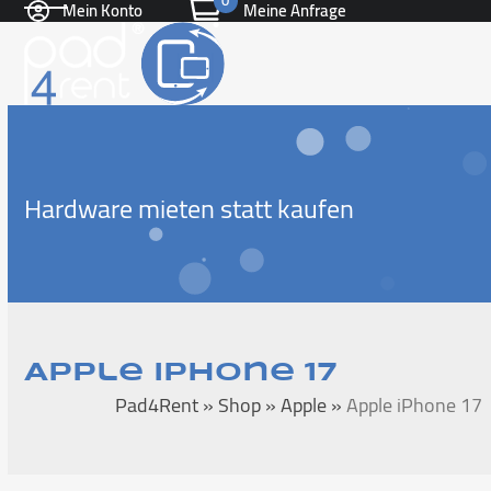
0
Mein Konto
Meine Anfrage
Skip
Open
Close
to
content
mobile
mobile
menu
menu
Hardware mieten statt kaufen
Apple iPhone 17
Pad4Rent
»
Shop
»
Apple
»
Apple iPhone 17