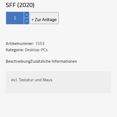
SFF (2020)
HP
EliteDesk
+ Zur Anfrage
800
G6
Mini
Artikelnummer:
1553
Business
Kategorie:
Desktop-PCs
PC
SFF
Beschreibung
Zusätzliche Informationen
(2020)
Menge
incl. Tastatur und Maus