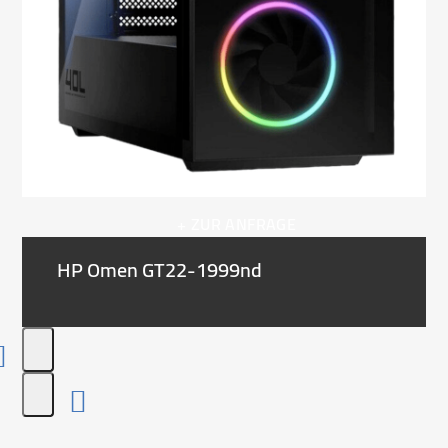
+ ZUR ANFRAGE
HP Omen GT22-1999nd
Press