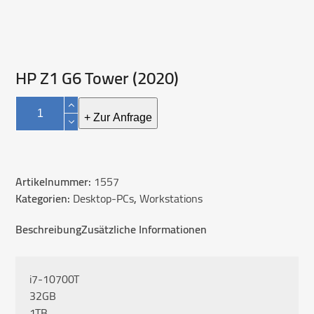
HP Z1 G6 Tower (2020)
HP
Z1
+ Zur Anfrage
G6
Tower
(2020)
Artikelnummer:
1557
Menge
Kategorien:
Desktop-PCs
,
Workstations
Beschreibung
Zusätzliche Informationen
i7-10700T
32GB
1TB