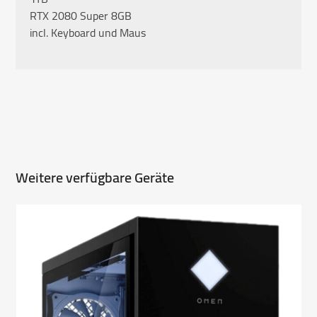
RTX 2080 Super 8GB
incl. Keyboard und Maus
Weitere verfügbare Geräte
Use
the
left
and
right
arrow
keys