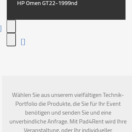
HP Omen GT22-1999nd
Press
escape
to
go
to
the
first
Wählen Sie aus unserem vielfältigen Technik-
slide
Portfolio die Produkte, die Sie für Ihr Event
benötigen und senden Sie und eine
unverbindliche Anfrage. Mit Pad4Rent wird Ihre
Veranstaltung, oder Ihr individueller