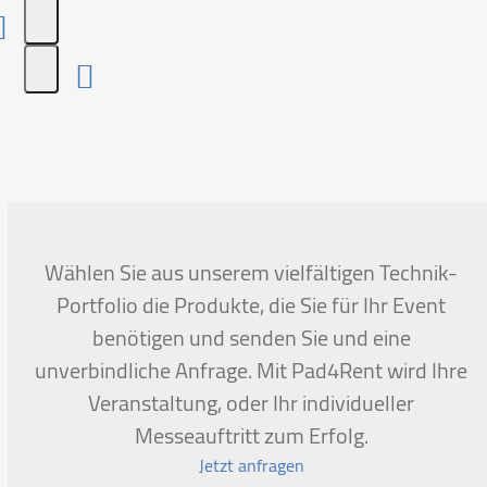
Press
escape
to
go
to
the
first
Wählen Sie aus unserem vielfältigen Technik-
slide
Portfolio die Produkte, die Sie für Ihr Event
benötigen und senden Sie und eine
unverbindliche Anfrage. Mit Pad4Rent wird Ihre
Veranstaltung, oder Ihr individueller
Messeauftritt zum Erfolg.
Jetzt anfragen