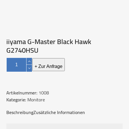
iiyama G-Master Black Hawk
G2740HSU
iiyama
G-
+ Zur Anfrage
Master
Black
Hawk
Artikelnummer:
1008
G2740HSU
Kategorie:
Monitore
Menge
Beschreibung
Zusätzliche Informationen