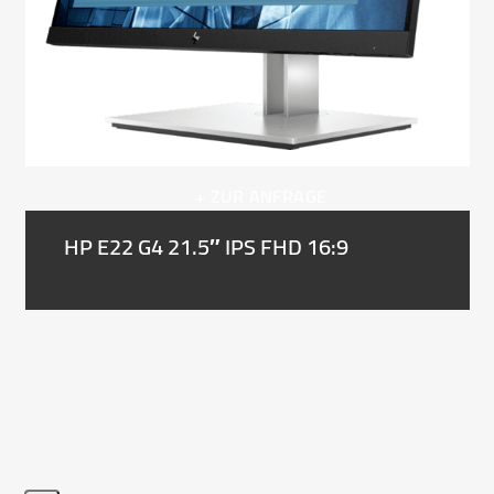
navigation
buttons
+ ZUR ANFRAGE
HP E22 G4 21.5″ IPS FHD 16:9