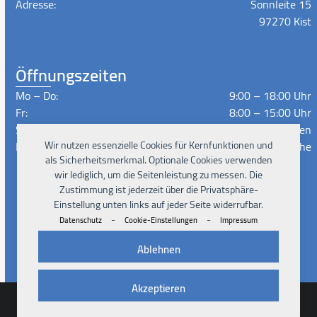
Adresse:
Sonnleite 15
97270 Kist
Öffnungszeiten
Mo – Do:
9:00 – 18:00 Uhr
Fr:
8:00 – 15:00 Uhr
Sa – So:
Geschlossen
Wir nutzen essenzielle Cookies für Kernfunktionen und
Lieferzeiten:
Nach Absprache
als Sicherheitsmerkmal. Optionale Cookies verwenden
wir lediglich, um die Seitenleistung zu messen. Die
Zustimmung ist jederzeit über die Privatsphäre-
Instagram
Facebook
Xing
LinkedIn
YouTube
Einstellung unten links auf jeder Seite widerrufbar.
-
-
Datenschutz
Cookie-Einstellungen
Impressum
Ablehnen
Akzeptieren
© 2026
Pad4Rent UG
Impressum
Datenschutz
AGB
Cookies
Kontakt