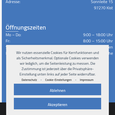
Adresse:
Sonnleite 15
97270 Kist
Öffnungszeiten
Mo – Do:
9:00 – 18:00 Uhr
Fr:
8:00 – 15:00 Uhr
Sa – So:
Geschlossen
Lieferzeiten:
Nach Absprache
Wir nutzen essenzielle Cookies für Kernfunktionen und
als Sicherheitsmerkmal. Optionale Cookies verwenden
wir lediglich, um die Seitenleistung zu messen. Die
Zustimmung ist jederzeit über die Privatsphäre-
Instagram
Facebook
Xing
LinkedIn
YouTube
Einstellung unten links auf jeder Seite widerrufbar.
-
-
Datenschutz
Cookie-Einstellungen
Impressum
Ablehnen
Akzeptieren
© 2026
Pad4Rent UG
Impressum
Datenschutz
AGB
Cookies
Kontakt