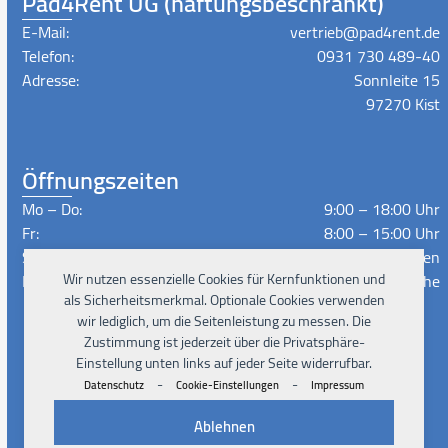
Pad4Rent UG (haftungsbeschränkt)
E-Mail:
vertrieb@pad4rent.de
Telefon:
0931 730 489-40
Adresse:
Sonnleite 15
97270 Kist
Öffnungszeiten
Mo – Do:
9:00 – 18:00 Uhr
Fr:
8:00 – 15:00 Uhr
Sa – So:
Geschlossen
Wir nutzen essenzielle Cookies für Kernfunktionen und
Lieferzeiten:
Nach Absprache
als Sicherheitsmerkmal. Optionale Cookies verwenden
wir lediglich, um die Seitenleistung zu messen. Die
Zustimmung ist jederzeit über die Privatsphäre-
Instagram
Facebook
Xing
LinkedIn
YouTube
Einstellung unten links auf jeder Seite widerrufbar.
-
-
Datenschutz
Cookie-Einstellungen
Impressum
Ablehnen