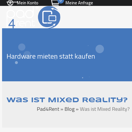
0
Mein Konto
Meine Anfrage
Skip
Open
Close
to
content
mobile
mobile
menu
menu
Hardware mieten statt kaufen
Was ist Mixed Reality?
Pad4Rent
»
Blog
»
Was ist Mixed Reality?