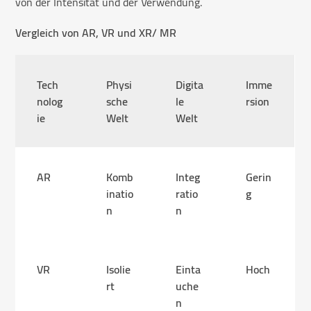
von der Intensität und der Verwendung.
Vergleich von AR, VR und XR/ MR
Tech
Physi
Digita
Imme
nolog
sche
le
rsion
ie
Welt
Welt
AR
Komb
Integ
Gerin
inatio
ratio
g
n
n
VR
Isolie
Einta
Hoch
rt
uche
n