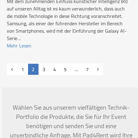
Mit dem zunehmenden Einfluss künstlicher Intelligenz (KI)
auf unseren Alltag ist es kaum verwunderlich, dass auch
die mobile Technologie in diese Richtung voranschreitet.
Samsung, als einer der führenden Hersteller im Bereich
von Smartphones, wird mit der Einführung der Galaxy AI-
Serie…
Mehr Lesen
Vorheriger
Seite
Seite
Seite
Seite
Seite
Seite
Vorwärts
1
2
3
4
5
…
7
Wählen Sie aus unserem vielfältigen Technik-
Portfolio die Produkte, die Sie für Ihr Event
benötigen und senden Sie und eine
unverbindliche Anfrage. Mit Pad4Rent wird Ihre