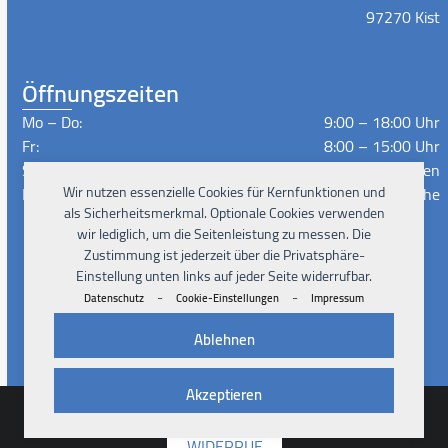
97270 Kist
Öffnungszeiten
Mo – Do:
9:00 – 18:00 Uhr
Fr:
8:00 – 15:00 Uhr
Sa – So:
Geschlossen
Wir nutzen essenzielle Cookies für Kernfunktionen und
Lieferzeiten:
Nach Absprache
als Sicherheitsmerkmal. Optionale Cookies verwenden
wir lediglich, um die Seitenleistung zu messen. Die
Zustimmung ist jederzeit über die Privatsphäre-
Instagram
Facebook
Xing
LinkedIn
YouTube
Einstellung unten links auf jeder Seite widerrufbar.
-
-
Datenschutz
Cookie-Einstellungen
Impressum
Ablehnen
Akzeptieren
© 2026
Pad4Rent UG
Impressum
Datenschutz
AGB
Cookies
Kontakt
WIDERRUF