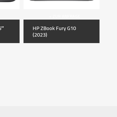
E
+ ZUR ANFRAGE
6″
HP ZBook Fury G10
H
(2023)