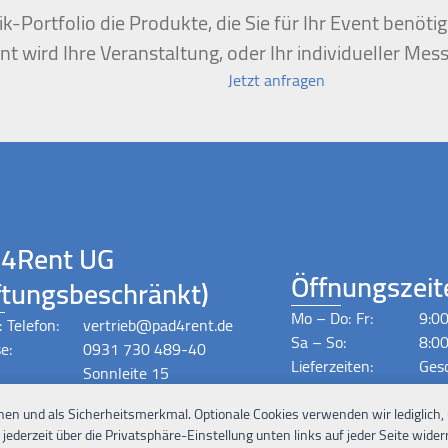
k-Portfolio die Produkte, die Sie für Ihr Event benöt
t wird Ihre Veranstaltung, oder Ihr individueller Mess
Jetzt anfragen
4Rent UG
Öffnungszeit
ftungsbeschränkt)
Mo – Do:
Fr:
9:00
:
Telefon:
vertrieb@pad4rent.de
Sa – So:
8:00
e:
0931 730 489-40
Lieferzeiten:
Ges
Sonnleite 15
Nac
97270 Kist
nen und als Sicherheitsmerkmal. Optionale Cookies verwenden wir lediglich,
ederzeit über die Privatsphäre-Einstellung unten links auf jeder Seite widerr