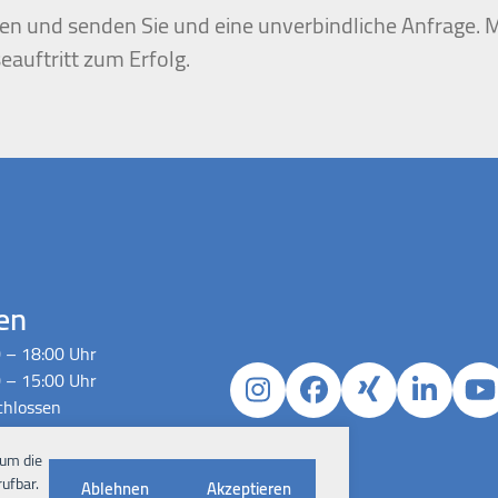
igen und senden Sie und eine unverbindliche Anfrage. M
eauftritt zum Erfolg.
en
 – 18:00 Uhr
 – 15:00 Uhr
Instagram
Facebook
Xing
Linked
Y
chlossen
h Absprache
 um die
ufbar.
Ablehnen
Akzeptieren