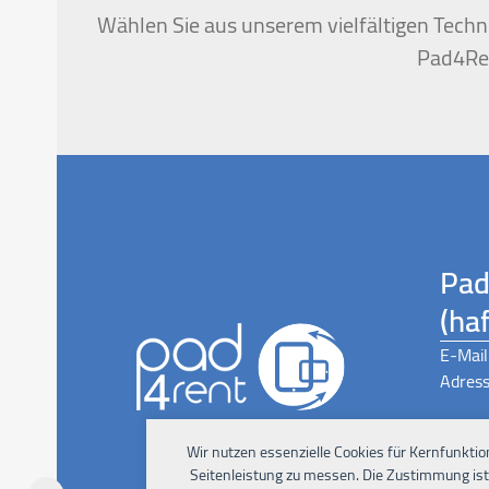
first
Wählen Sie aus unserem vielfältigen Techni
slide
Pad4Ren
Pad
(ha
E-Mail
Adress
Wir nutzen essenzielle Cookies für Kernfunktio
Seitenleistung zu messen. Die Zustimmung ist j