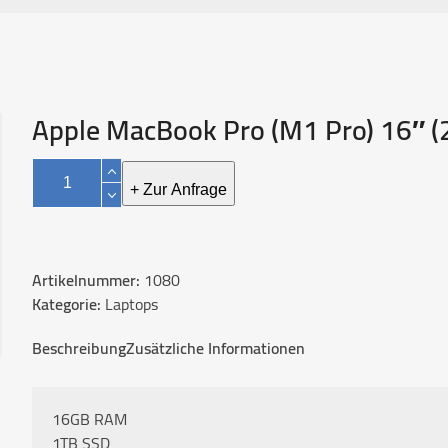
Apple MacBook Pro (M1 Pro) 16″ (
Apple
MacBook
+ Zur Anfrage
Pro
(M1
Pro)
Artikelnummer:
1080
16"
Kategorie:
Laptops
(2021)
Menge
Beschreibung
Zusätzliche Informationen
16GB RAM
1TB SSD