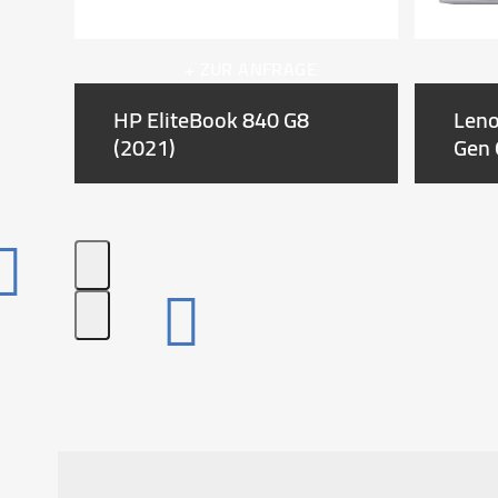
the
carousel
+ ZUR ANFRAGE
navigation
buttons
HP EliteBook 840 G8
Leno
(2021)
Gen 
Press
escape
to
go
to
the