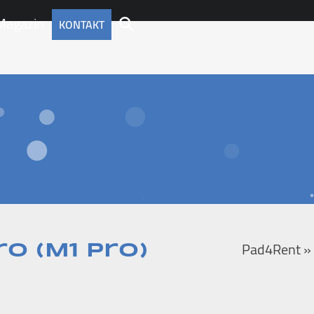
Magazin
KONTAKT
Pad4Rent
o (M1 Pro)