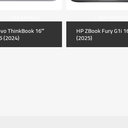
+ ZUR ANFRAGE
+ ZUR ANFRAG
vo ThinkBook 16″
HP ZBook Fury G1i 1
6 (2024)
(2025)