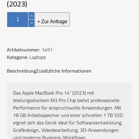
(2023)
Apple
MacBook
+ Zur Anfrage
Pro
(M3
Pro)
Artikelnummer:
1451
14"
Kategorie:
Laptops
(2023)
Menge
Beschreibung
Zusätzliche Informationen
Das Apple MacBook Pro 14” (2023) mit
leistungsstarkem M3 Pro Chip bietet professionelle
Performance für anspruchsvolle Anwendungen. Mit
18 GB Arbeitsspeicher und einer schnellen 1 TB SSD
eignet sich das Gerät ideal für Softwareentwicklung,
Grafikdesign, Videobearbeitung, 3D-Anwendungen
und moderne Business-Workflows.