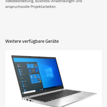
Videobearbeitung, Business-Anwendungen und
anspruchsvolle Projektarbeiten.
Weitere verfügbare Geräte
Use
the
left
and
right
arrow
keys
to
access
the