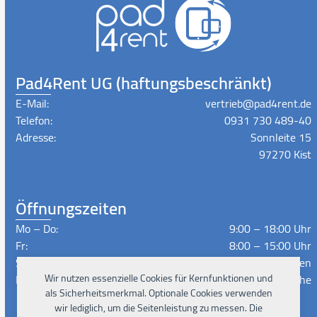
Pad4Rent UG (haftungsbeschränkt)
E-Mail:
vertrieb@pad4rent.de
Telefon:
0931 730 489-40
Adresse:
Sonnleite 15
97270 Kist
Öffnungszeiten
Mo – Do:
9:00 – 18:00 Uhr
Fr:
8:00 – 15:00 Uhr
Sa – So:
Geschlossen
Wir nutzen essenzielle Cookies für Kernfunktionen und
Lieferzeiten:
Nach Absprache
als Sicherheitsmerkmal. Optionale Cookies verwenden
wir lediglich, um die Seitenleistung zu messen. Die