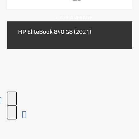
carousel
navigation
+ ZUR ANFRAGE
buttons
HP EliteBook 840 G8 (2021)
Press
escape
to