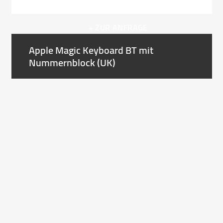
the
carousel
+ ZUR ANFRAGE
navigation
buttons
Apple Magic Keyboard BT mit
Nummernblock (UK)