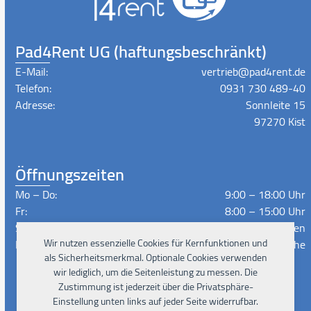
Pad4Rent UG (haftungsbeschränkt)
E-Mail:
vertrieb@pad4rent.de
Telefon:
0931 730 489-40
Adresse:
Sonnleite 15
97270 Kist
Öffnungszeiten
Mo – Do:
9:00 – 18:00 Uhr
Fr:
8:00 – 15:00 Uhr
Sa – So:
Geschlossen
Wir nutzen essenzielle Cookies für Kernfunktionen und
Lieferzeiten:
Nach Absprache
als Sicherheitsmerkmal. Optionale Cookies verwenden
wir lediglich, um die Seitenleistung zu messen. Die
Zustimmung ist jederzeit über die Privatsphäre-
Instagram
Facebook
Xing
LinkedIn
YouTube
Einstellung unten links auf jeder Seite widerrufbar.