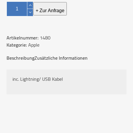
Apple
Magic
+ Zur Anfrage
Keyboard
With
NumPad
Artikelnummer:
1480
German
Kategorie:
Apple
Menge
Beschreibung
Zusätzliche Informationen
inc. Lightning/ USB Kabel