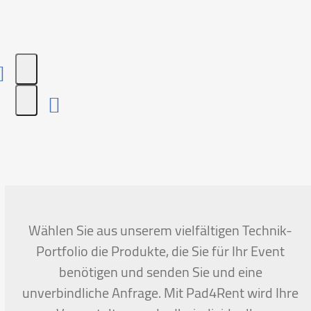
Press
escape
to
go
to
the
first
Wählen Sie aus unserem vielfältigen Technik-
slide
Portfolio die Produkte, die Sie für Ihr Event
benötigen und senden Sie und eine
unverbindliche Anfrage. Mit Pad4Rent wird Ihre