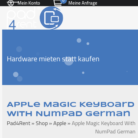
0
Mein Konto
Meine Anfrage
Skip
Open
Close
to
content
mobile
mobile
menu
menu
Hardware mieten statt kaufen
Apple Magic Keyboard
With NumPad German
Pad4Rent
»
Shop
»
Apple
»
Apple Magic Keyboard With
NumPad German