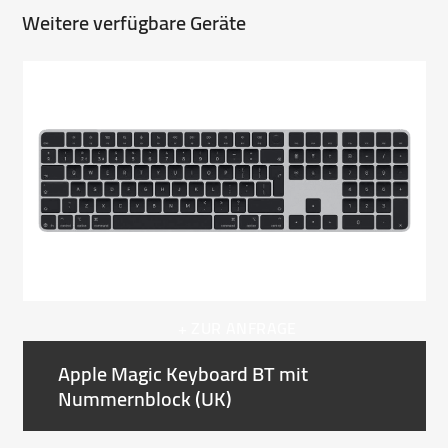
Weitere verfügbare Geräte
Use
the
left
and
right
arrow
keys
to
access
the
carousel
+ ZUR ANFRAGE
navigation
buttons
Apple Magic Keyboard BT mit
Nummernblock (UK)