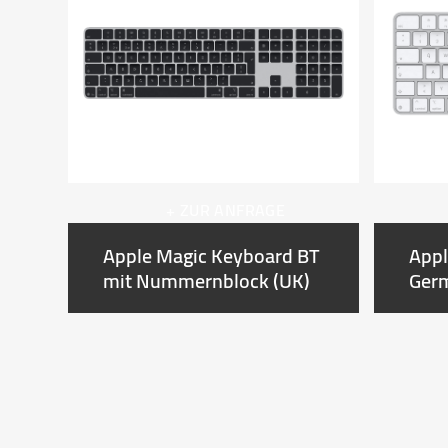
left
and
right
arrow
keys
to
access
the
carousel
+ ZUR ANFRAGE
navigation
buttons
Apple Magic Keyboard BT
Appl
er
mit Nummernblock (UK)
Ger