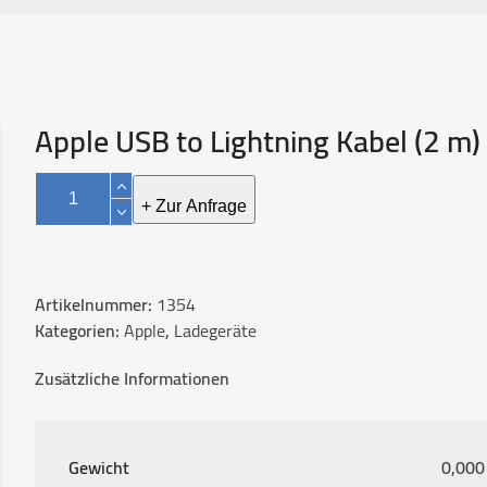
Apple USB to Lightning Kabel (2 m)
Apple
USB
+ Zur Anfrage
to
Lightning
Kabel
Artikelnummer:
1354
(2
Kategorien:
Apple
,
Ladegeräte
m)
Menge
Zusätzliche Informationen
Gewicht
0,000