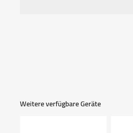
Weitere verfügbare Geräte
Use
the