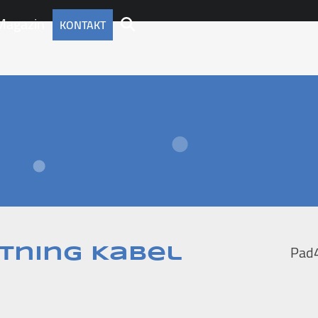
Magazin
KONTAKT
Pad
htning Kabel