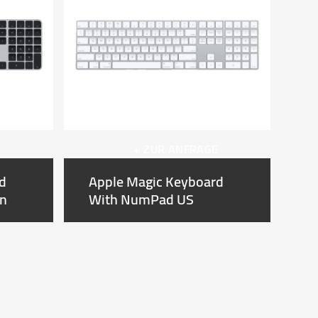
E
+ ZUR ANFRAGE
d
Apple Magic Keyboard
n
With NumPad US