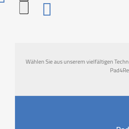
Press
escape
to
go
to
the
first
Wählen Sie aus unserem vielfältigen Techni
slide
Pad4Ren