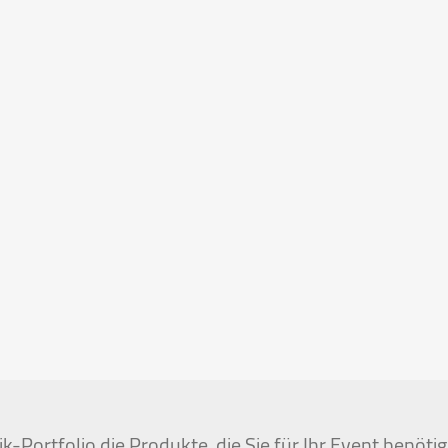
k-Portfolio die Produkte, die Sie für Ihr Event benöt