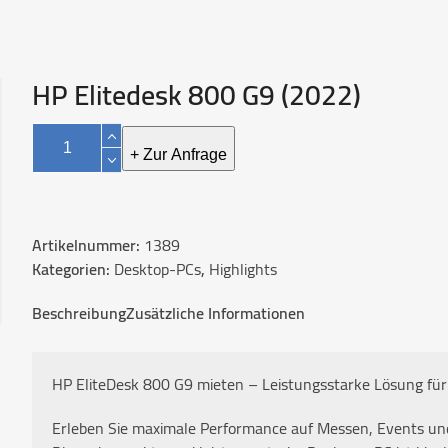
HP Elitedesk 800 G9 (2022)
HP
Elitedesk
+ Zur Anfrage
800
G9
(2022)
Artikelnummer:
1389
Menge
Kategorien:
Desktop-PCs
,
Highlights
Beschreibung
Zusätzliche Informationen
HP EliteDesk 800 G9 mieten – Leistungsstarke Lösung fü
Erleben Sie maximale Performance auf Messen, Events un