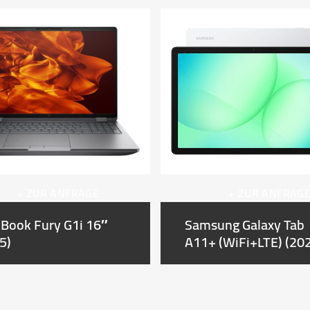
+ ZUR ANFRAGE
+ ZUR ANFRAG
Book Fury G1i 16″
Samsung Galaxy Tab
5)
A11+ (WiFi+LTE) (20