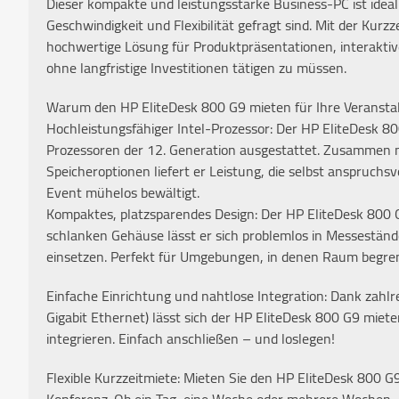
Dieser kompakte und leistungsstarke Business-PC ist ideal
Geschwindigkeit und Flexibilität gefragt sind. Mit der Kurz
hochwertige Lösung für Produktpräsentationen, interaktiv
ohne langfristige Investitionen tätigen zu müssen.
Warum den HP EliteDesk 800 G9 mieten für Ihre Veransta
Hochleistungsfähiger Intel-Prozessor: Der HP EliteDesk 800
Prozessoren der 12. Generation ausgestattet. Zusammen 
Speicheroptionen liefert er Leistung, die selbst anspruc
Event mühelos bewältigt.
Kompaktes, platzsparendes Design: Der HP EliteDesk 800 G
schlanken Gehäuse lässt er sich problemlos in Messestän
einsetzen. Perfekt für Umgebungen, in denen Raum begrenz
Einfache Einrichtung und nahtlose Integration: Dank zahl
Gigabit Ethernet) lässt sich der HP EliteDesk 800 G9 miet
integrieren. Einfach anschließen – und loslegen!
Flexible Kurzzeitmiete: Mieten Sie den HP EliteDesk 800 G