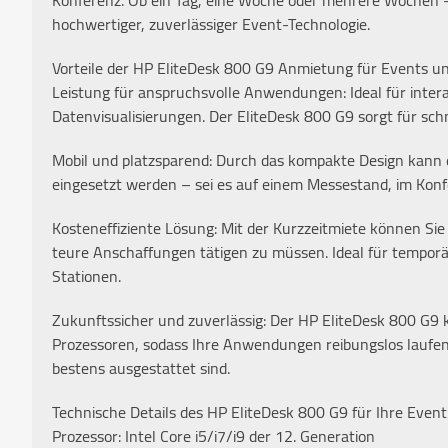
Konferenz. Ob ein Tag, eine Woche oder mehrere Wochen –
hochwertiger, zuverlässiger Event-Technologie.
Vorteile der HP EliteDesk 800 G9 Anmietung für Events 
Leistung für anspruchsvolle Anwendungen: Ideal für inter
Datenvisualisierungen. Der EliteDesk 800 G9 sorgt für sch
Mobil und platzsparend: Durch das kompakte Design kann d
eingesetzt werden – sei es auf einem Messestand, im Kon
Kosteneffiziente Lösung: Mit der Kurzzeitmiete können Sie
teure Anschaffungen tätigen zu müssen. Ideal für tempor
Stationen.
Zukunftssicher und zuverlässig: Der HP EliteDesk 800 G9
Prozessoren, sodass Ihre Anwendungen reibungslos laufen
bestens ausgestattet sind.
Technische Details des HP EliteDesk 800 G9 für Ihre Eve
Prozessor: Intel Core i5/i7/i9 der 12. Generation