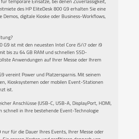
 für temporäre Einsätze, bei denen Zuverlässigkeit,
zeitmiete des HP EliteDesk 800 G9 erhalten Sie eine
e Demos, digitale Kioske oder Business-Workflows,
ltung?
 G9 ist mit den neuesten Intel Core i5/i7 oder i9
mit bis zu 64 GB RAM und schnellen SSD-
hsvollste Anwendungen auf Ihrer Messe oder Ihrem
9 vereint Power und Platzersparnis. Mit seinem
den, Kiosksystemen oder mobilen Event-Stationen
t ist.
reicher Anschlüsse (USB-C, USB-A, DisplayPort, HDMI,
en schnell in Ihre bestehende Event-Technologie
9 nur für die Dauer Ihres Events, Ihrer Messe oder