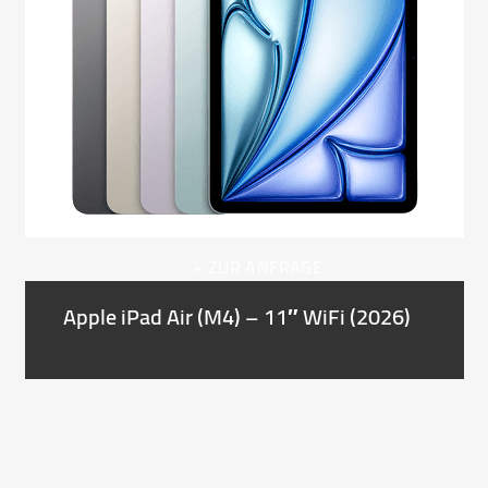
right
arrow
keys
to
access
the
carousel
navigation
buttons
+ ZUR ANFRAGE
Apple iPad Air (M4) – 11″ WiFi (2026)