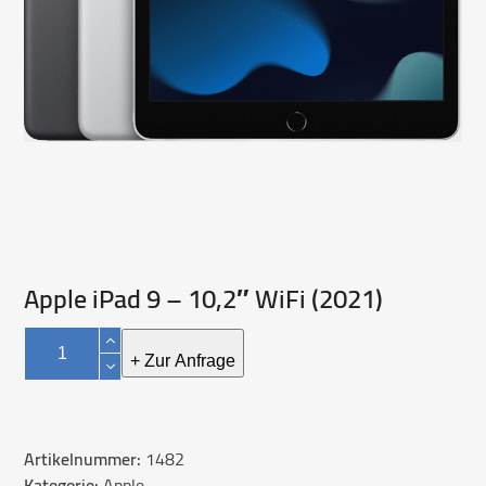
Apple iPad 9 – 10,2″ WiFi (2021)
Apple
iPad
+ Zur Anfrage
9
-
10,2"
Artikelnummer:
1482
WiFi
Kategorie:
Apple