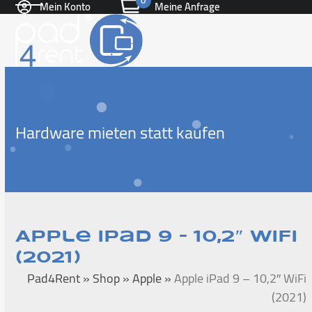
0
Mein Konto
Meine Anfrage
Skip
Open
Close
to
content
mobile
mobile
menu
menu
Hardware mieten statt kaufen
Apple iPad 9 – 10,2″ WiFi
(2021)
Pad4Rent
»
Shop
»
Apple
»
Apple iPad 9 – 10,2″ WiFi
(2021)