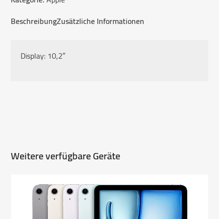
(2021)
Menge
Beschreibung
Zusätzliche Informationen
Display: 10,2″
Weitere verfügbare Geräte
Use
the
left
and