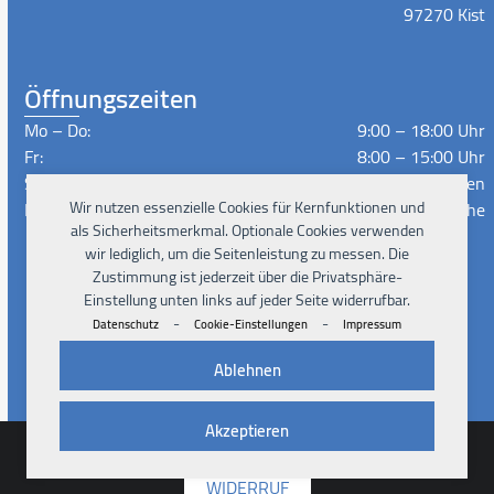
97270 Kist
Öffnungszeiten
Mo – Do:
9:00 – 18:00 Uhr
Fr:
8:00 – 15:00 Uhr
Sa – So:
Geschlossen
Lieferzeiten:
Nach Absprache
Wir nutzen essenzielle Cookies für Kernfunktionen und
als Sicherheitsmerkmal. Optionale Cookies verwenden
wir lediglich, um die Seitenleistung zu messen. Die
Zustimmung ist jederzeit über die Privatsphäre-
Instagram
Facebook
Xing
LinkedIn
YouTube
Einstellung unten links auf jeder Seite widerrufbar.
-
-
Datenschutz
Cookie-Einstellungen
Impressum
Ablehnen
Akzeptieren
© 2026
Pad4Rent UG
Impressum
Datenschutz
AGB
Cookies
Kontakt
WIDERRUF