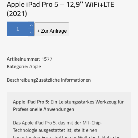
Apple iPad Pro 5 – 12,9″ WiFi+LTE
(2021)
Apple
iPad
+ Zur Anfrage
Pro
5
–
Artikelnummer:
1577
12,9″
Kategorie:
Apple
WiFi+LTE
(2021)
Beschreibung
Zusätzliche Informationen
Menge
Apple iPad Pro 5: Ein Leistungsstarkes Werkzeug für
Professionelle Anwendungen
Das Apple iPad Pro 5, das mit der M1-Chip-
Technologie ausgestattet ist, stellt einen
bedeutenden Fortschritt in der Welt der Tablets dar