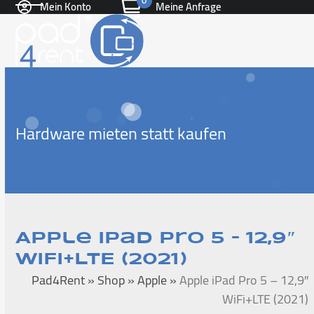
0
Mein Konto
Meine Anfrage
Skip
Open
Close
to
content
mobile
mobile
menu
menu
Hardware mieten statt kaufen
Apple iPad Pro 5 – 12,9″
WiFi+LTE (2021)
Pad4Rent
»
Shop
»
Apple
»
Apple iPad Pro 5 – 12,9″
WiFi+LTE (2021)