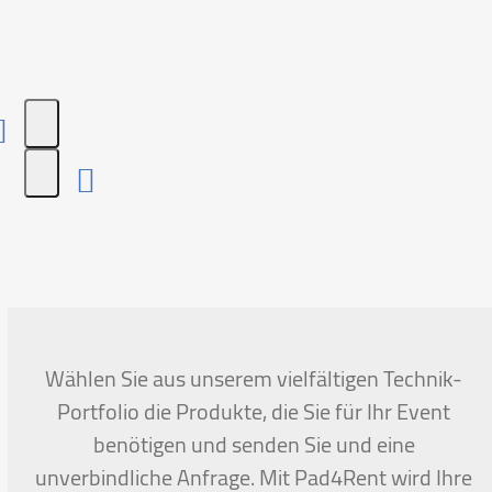
Press
escape
to
go
to
the
first
Wählen Sie aus unserem vielfältigen Technik-
slide
Portfolio die Produkte, die Sie für Ihr Event
benötigen und senden Sie und eine
unverbindliche Anfrage. Mit Pad4Rent wird Ihre