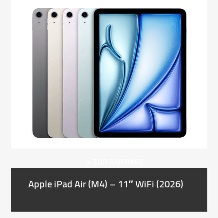
Use
the
left
and
right
arrow
keys
to
access
the
carousel
navigation
buttons
+ ZUR ANFRAGE
Apple iPad Air (M4) – 11″ WiFi (2026)