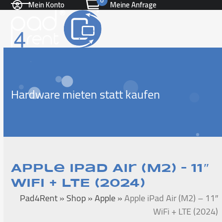
0
Mein Konto
Meine Anfrage
Skip
Open
Close
to
content
mobile
mobile
menu
menu
Hardware mieten statt kaufen
Apple iPad Air (M2) – 11″
WiFi + LTE (2024)
Pad4Rent
»
Shop
»
Apple
»
Apple iPad Air (M2) – 11″
WiFi + LTE (2024)