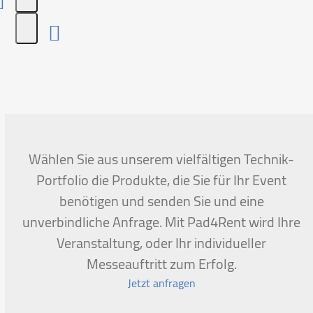
Press
escape
to
go
to
the
first
Wählen Sie aus unserem vielfältigen Technik-
slide
Portfolio die Produkte, die Sie für Ihr Event
benötigen und senden Sie und eine
unverbindliche Anfrage. Mit Pad4Rent wird Ihre
Veranstaltung, oder Ihr individueller
Messeauftritt zum Erfolg.
Jetzt anfragen