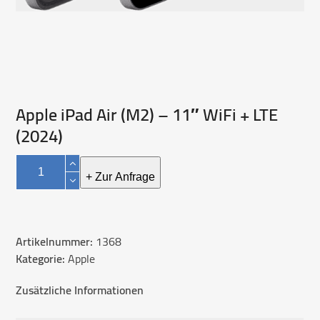
Apple iPad Air (M2) – 11″ WiFi + LTE
(2024)
Apple
iPad
+ Zur Anfrage
Air
(M2)
-
Artikelnummer:
1368
11"
Kategorie:
Apple
WiFi
+
Zusätzliche Informationen
LTE
(2024)